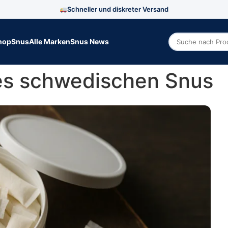
Schneller und diskreter Versand
hop
Snus
Alle Marken
Snus News
Zoek producte
es schwedischen Snus