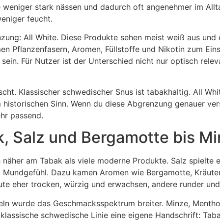
ie weniger stark nässen und dadurch oft angenehmer im Allta
weniger feucht.
zung: All White. Diese Produkte sehen meist weiß aus und e
n Pflanzenfasern, Aromen, Füllstoffe und Nikotin zum Eins
sein. Für Nutzer ist der Unterschied nicht nur optisch rel
ht. Klassischer schwedischer Snus ist tabakhaltig. All Whi
m historischen Sinn. Wenn du diese Abgrenzung genauer ver
hr passend.
, Salz und Bergamotte bis M
näher am Tabak als viele moderne Produkte. Salz spielte ei
 Mundgefühl. Dazu kamen Aromen wie Bergamotte, Kräuter, R
te eher trocken, würzig und erwachsen, andere runder und 
eln wurde das Geschmacksspektrum breiter. Minze, Menthol,
e klassische schwedische Linie eine eigene Handschrift: Ta