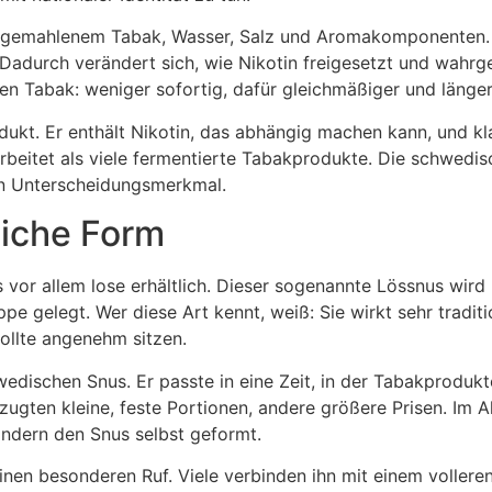
us gemahlenem Tabak, Wasser, Salz und Aromakomponenten.
Dadurch verändert sich, wie Nikotin freigesetzt und wahr
en Tabak: weniger sofortig, dafür gleichmäßiger und länger
odukt. Er enthält Nikotin, das abhängig machen kann, und kl
eitet als viele fermentierte Tabakprodukte. Die schwedisc
en Unterscheidungsmerkmal.
liche Form
 vor allem lose erhältlich. Dieser sogenannte Lössnus wir
ppe gelegt. Wer diese Art kennt, weiß: Sie wirkt sehr tradit
sollte angenehm sitzen.
dischen Snus. Er passte in eine Zeit, in der Tabakprodukt
gten kleine, feste Portionen, andere größere Prisen. Im A
ondern den Snus selbst geformt.
inen besonderen Ruf. Viele verbinden ihn mit einem volle