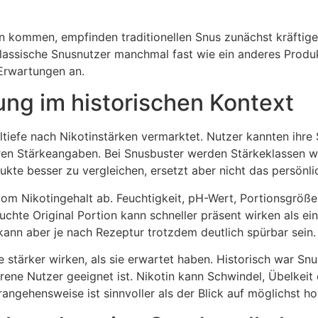
n kommen, empfinden traditionellen Snus zunächst kräftige
 klassische Snusnutzer manchmal fast wie ein anderes Produ
 Erwartungen an.
ng im historischen Kontext
ltiefe nach Nikotinstärken vermarktet. Nutzer kannten ihre 
en Stärkeangaben. Bei Snusbuster werden Stärkeklassen wie
ukte besser zu vergleichen, ersetzt aber nicht das persönl
m Nikotingehalt ab. Feuchtigkeit, pH-Wert, Portionsgröße
feuchte Original Portion kann schneller präsent wirken als e
, kann aber je nach Rezeptur trotzdem deutlich spürbar sein.
 stärker wirken, als sie erwartet haben. Historisch war Sn
hrene Nutzer geeignet ist. Nikotin kann Schwindel, Übelke
rangehensweise ist sinnvoller als der Blick auf möglichst h