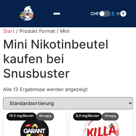
Zum Inhalt springen
CHF
0
Start
/ Produkt Format / Mini
Mini Nikotinbeutel
kaufen bei
Snusbuster
Alle 13 Ergebnisse werden angezeigt
19.5 mg/Beutel
8,0 mg/Beutel
50 mg/g
16 mg/g