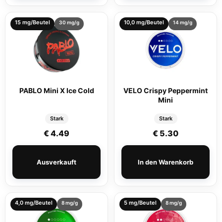
15 mg/Beutel
10,0 mg/Beutel
30 mg/g
14 mg/g
PABLO Mini X Ice Cold
VELO Crispy Peppermint
Mini
Stark
Stark
€
4.49
€
5.30
Ausverkauft
In den Warenkorb
4,0 mg/Beutel
5 mg/Beutel
8 mg/g
8 mg/g