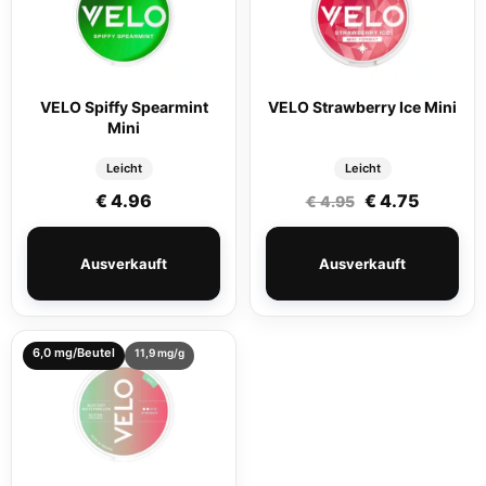
VELO Spiffy Spearmint
VELO Strawberry Ice Mini
Mini
Leicht
Leicht
Ursprünglicher
Aktuelle
€
4.96
€
4.75
€
4.95
Ausverkauft
Ausverkauft
6,0 mg/Beutel
11,9 mg/g