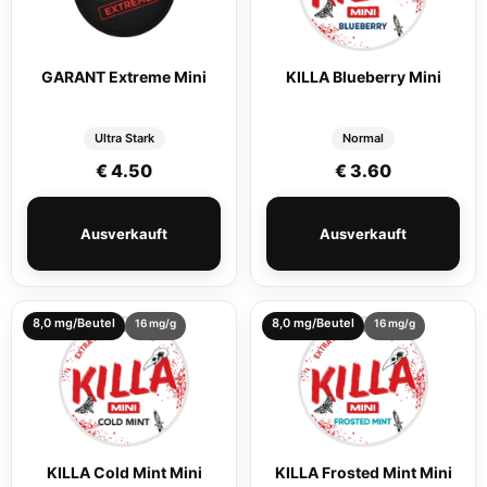
GARANT Extreme Mini
KILLA Blueberry Mini
Ultra Stark
Normal
€
4.50
€
3.60
Ausverkauft
Ausverkauft
8,0 mg/Beutel
8,0 mg/Beutel
16 mg/g
16 mg/g
KILLA Cold Mint Mini
KILLA Frosted Mint Mini