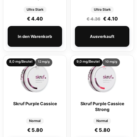
Ultra Stark
Ultra Stark
Ursprüngliche
Aktuelle
€
4.40
€
4.10
€
4.36
In den Warenkorb
Ausverkauft
8,0 mg/Beutel
9,0 mg/Beutel
12 mg/g
10 mg/g
Skruf Purple Cassice
Skruf Purple Cassice
Strong
Normal
Normal
€
5.80
€
5.80