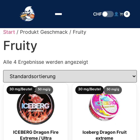
Zum Inhalt springen
CHF
0
Start
/ Produkt Geschmack / Fruity
Fruity
Alle 4 Ergebnisse werden angezeigt
30 mg/Beutel
30 mg/Beutel
50 mg/g
50 mg/g
ICEBERG Dragon Fire
Iceberg Dragon Fruit
Extreme / Ultra
extreme