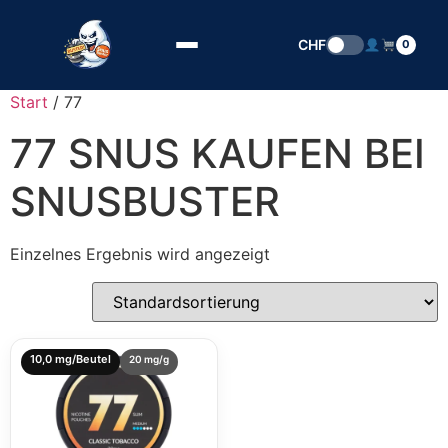
Zum Inhalt springen
CHF
0
Start
/ 77
77 SNUS KAUFEN BEI
SNUSBUSTER
Einzelnes Ergebnis wird angezeigt
10,0 mg/Beutel
20 mg/g