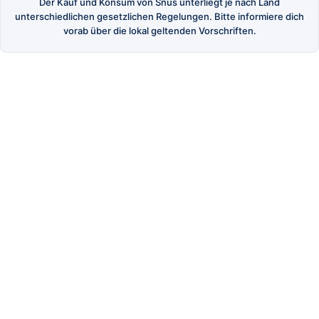
Der Kauf und Konsum von Snus unterliegt je nach Land
unterschiedlichen gesetzlichen Regelungen. Bitte informiere dich
vorab über die lokal geltenden Vorschriften.
SnusBuster
Dein Shop für hochwertigen schwedischen Snus
und Nikotinbeutel.
SHOP
Alle Produkte
Marken
Angebote
SERVICE
Versand