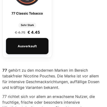
77 Classic Tobacco
Sehr Stark
Ursprünglicher Preis war: € 4.75
Aktueller Preis ist: € 4.45.
€
4.45
€
4.75
Ausverkauft
77
gehört zu den modernen Marken im Bereich
tabakfreier Nicotine Pouches. Die Marke ist vor allem
für intensive Geschmacksrichtungen, auffällige Dosen
und kräftige Varianten bekannt.
77 richtet sich vor allem an erwachsene Nutzer, die
fruchtige, frische oder besonders intensive