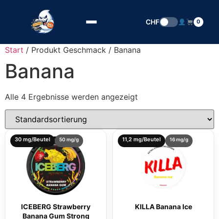
Zum Inhalt springen
CHF
0
Start
/ Produkt Geschmack / Banana
Banana
Alle 4 Ergebnisse werden angezeigt
30 mg/Beutel
11,2 mg/Beutel
50 mg/g
16 mg/g
ICEBERG Strawberry
KILLA Banana Ice
Banana Gum Strong