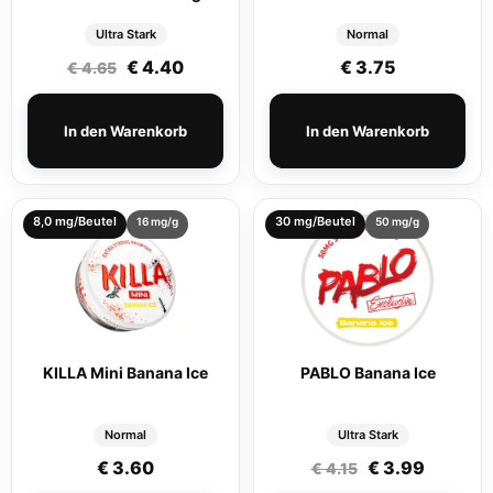
Ultra Stark
Normal
Ursprünglicher Preis war: € 4.65
Aktueller Preis ist: € 4.40.
€
4.40
€
3.75
€
4.65
In den Warenkorb
In den Warenkorb
8,0 mg/Beutel
30 mg/Beutel
16 mg/g
50 mg/g
KILLA Mini Banana Ice
PABLO Banana Ice
Normal
Ultra Stark
Ursprünglicher
Aktuelle
€
3.60
€
3.99
€
4.15