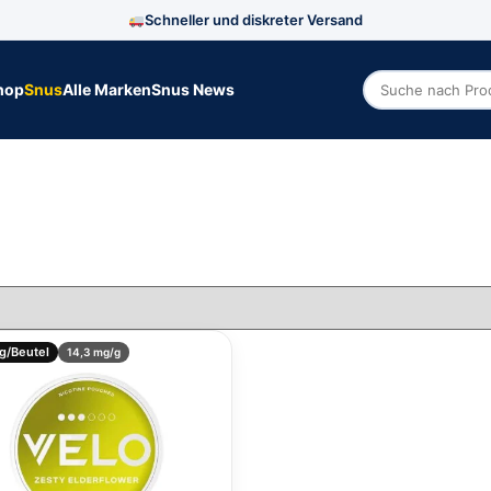
Schneller und diskreter Versand
hop
Snus
Alle Marken
Snus News
Zoek producte
g/Beutel
14,3 mg/g