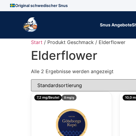
Original schwedischer Snus
Zum Inhalt springen
Snus Angebote
S
Start
/ Produkt Geschmack / Elderflower
Elderflower
Alle 2 Ergebnisse werden angezeigt
7,2 mg/Beutel
10,0 m
8 mg/g