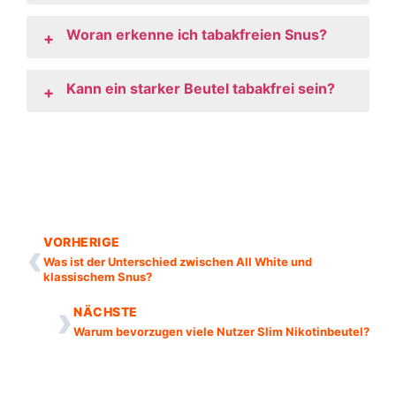
Woran erkenne ich tabakfreien Snus?
+
Kann ein starker Beutel tabakfrei sein?
+
‹
VORHERIGE
Was ist der Unterschied zwischen All White und
klassischem Snus?
›
NÄCHSTE
Warum bevorzugen viele Nutzer Slim Nikotinbeutel?