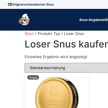
Original schwedischer Snus
Zum Inhalt springen
Snus Angebote
S
Start
/ Produkt Typ / Loser Snus
Loser Snus kaufen
Einzelnes Ergebnis wird angezeigt
8 mg/g