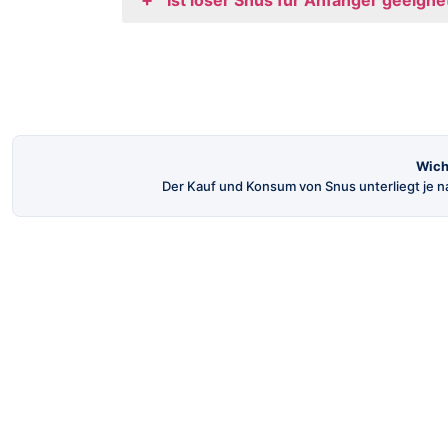
Wich
Der Kauf und Konsum von Snus unterliegt je na
SnusBuster
Dein Shop für hochwertigen schwedischen
Snus und Nikotinbeutel.