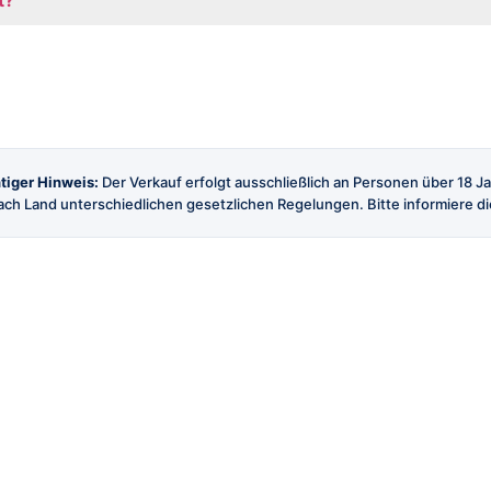
tiger Hinweis:
Der Verkauf erfolgt ausschließlich an Personen über 18 J
ch Land unterschiedlichen gesetzlichen Regelungen. Bitte informiere dic
SHOP
SERVICE
Alle Produkte
Versand
Marken
Kontakt
Angebote
FAQ