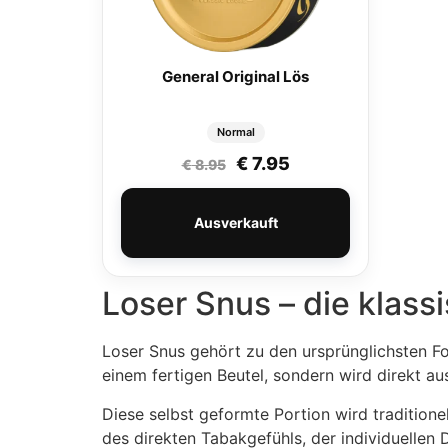
General Original Lös
Normal
Ursprünglicher Preis wa
Aktueller Preis ist
€
7.95
€
8.95
Ausverkauft
Loser Snus – die klas
Loser Snus gehört zu den ursprünglichsten F
einem fertigen Beutel, sondern wird direkt a
Diese selbst geformte Portion wird traditione
des direkten Tabakgefühls, der individuellen