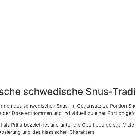
r: € 8.95
: € 7.95.
sische schwedische Snus-Tradi
ormen des schwedischen Snus. Im Gegensatz zu Portion Snus
us der Dose entnommen und individuell zu einer Portion gef
ll als Prilla bezeichnet und unter die Oberlippe gelegt. Vi
 Dosierung und des klassischen Charakters.