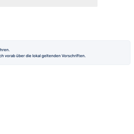
ahren.
h vorab über die lokal geltenden Vorschriften.
INFORMATION
AGB
Datenschutz
Impressum