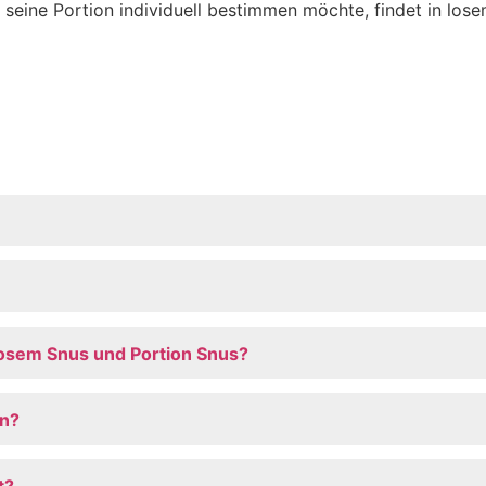
d seine Portion individuell bestimmen möchte, findet in los
losem Snus und Portion Snus?
an?
t?