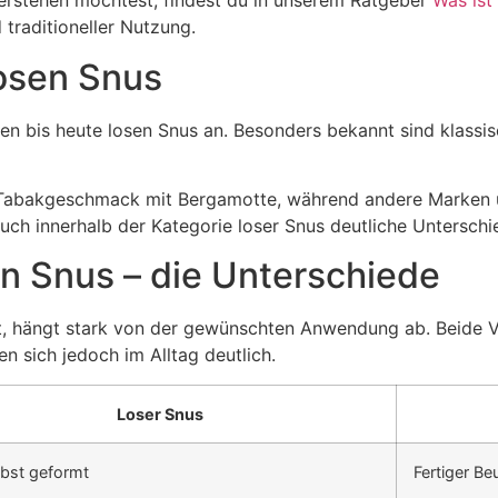
erstehen möchtest, findest du in unserem Ratgeber
Was ist
traditioneller Nutzung.
osen Snus
ieten bis heute losen Snus an. Besonders bekannt sind klass
 Tabakgeschmack mit Bergamotte, während andere Marken u
uch innerhalb der Kategorie loser Snus deutliche Unterschi
on Snus – die Unterschiede
, hängt stark von der gewünschten Anwendung ab. Beide Var
n sich jedoch im Alltag deutlich.
Loser Snus
lbst geformt
Fertiger Beu