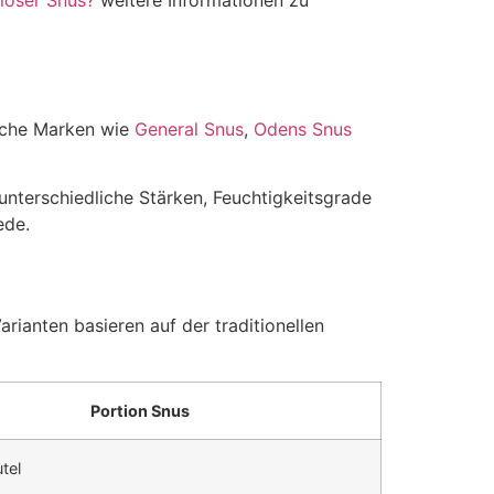
 loser Snus?
weitere Informationen zu
ische Marken wie
General Snus
,
Odens Snus
nterschiedliche Stärken, Feuchtigkeitsgrade
ede.
ianten basieren auf der traditionellen
Portion Snus
tel