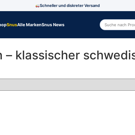
Schneller und diskreter Versand
hop
Snus
Alle Marken
Snus News
Zoek producte
 – klassischer schwedi