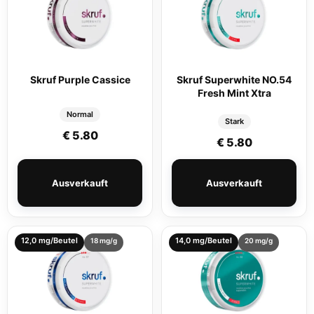
Skruf Purple Cassice
Skruf Superwhite NO.54
Fresh Mint Xtra
Normal
Stark
€
5.80
€
5.80
Ausverkauft
Ausverkauft
12,0 mg/Beutel
14,0 mg/Beutel
18 mg/g
20 mg/g