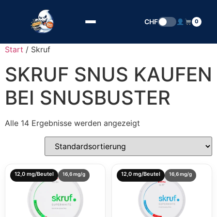
Zum Inhalt springen
CHF
0
Start
/ Skruf
SKRUF SNUS KAUFEN
BEI SNUSBUSTER
Alle 14 Ergebnisse werden angezeigt
12,0 mg/Beutel
12,0 mg/Beutel
16,6 mg/g
16,6 mg/g