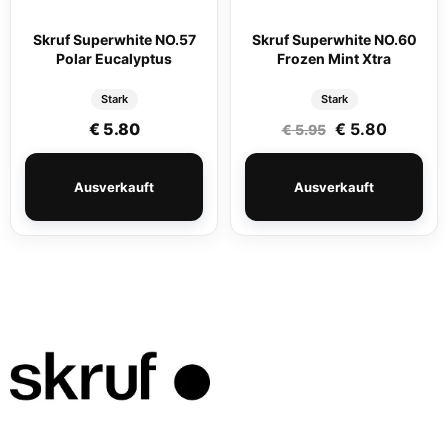
Skruf Superwhite NO.57
Skruf Superwhite NO.60
Polar Eucalyptus
Frozen Mint Xtra
Stark
Stark
Ursprünglicher
Aktuelle
€
5.80
€
5.80
€
5.95
Ausverkauft
Ausverkauft