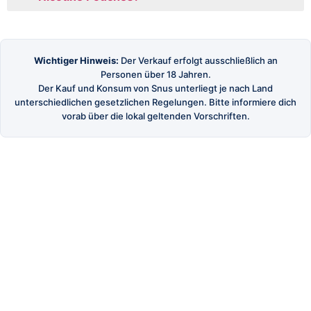
Wichtiger Hinweis:
Der Verkauf erfolgt ausschließlich an
Personen über 18 Jahren.
Der Kauf und Konsum von Snus unterliegt je nach Land
unterschiedlichen gesetzlichen Regelungen. Bitte informiere dich
vorab über die lokal geltenden Vorschriften.
SnusBuster
Dein Shop für hochwertigen schwedischen Snus
und Nikotinbeutel.
SHOP
Alle Produkte
Marken