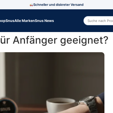
Schneller und diskreter Versand
hop
Snus
Alle Marken
Snus News
Zoek producte
für Anfänger geeignet?