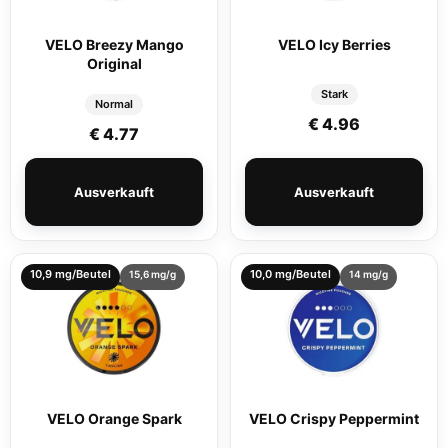
VELO Breezy Mango
VELO Icy Berries
Original
Stark
Normal
€
4.96
€
4.77
Ausverkauft
Ausverkauft
10,9 mg/Beutel
10,0 mg/Beutel
15,6 mg/g
14 mg/g
VELO Orange Spark
VELO Crispy Peppermint