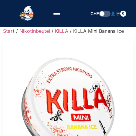
Zum Inhalt springen
CHF
0
Start
/
Nikotinbeutel
/
KILLA
/ KILLA Mini Banana Ice