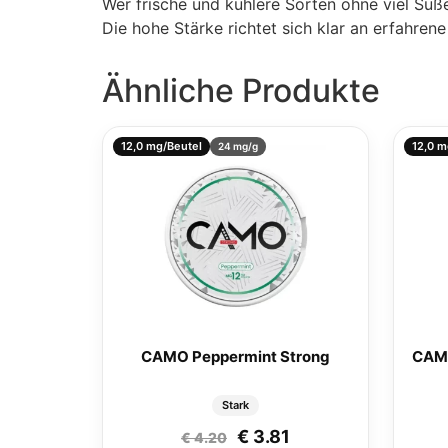
Wer frische und kühlere Sorten ohne viel Sü
Die hohe Stärke richtet sich klar an erfahre
Ähnliche Produkte
12,0 mg/Beutel
12,0 m
24 mg/g
CAMO Peppermint Strong
CAMO
Stark
Ursprünglicher Preis wa
Aktueller Preis ist
€
3.81
€
4.20