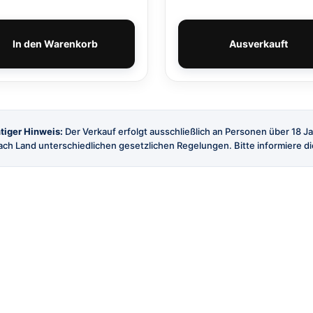
In den Warenkorb
Ausverkauft
tiger Hinweis:
Der Verkauf erfolgt ausschließlich an Personen über 18 J
ch Land unterschiedlichen gesetzlichen Regelungen. Bitte informiere dic
SHOP
SERVICE
Alle Produkte
Versand
Marken
Kontakt
Angebote
FAQ