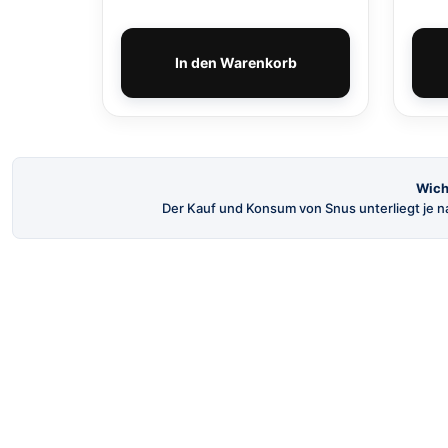
In den Warenkorb
Wich
Der Kauf und Konsum von Snus unterliegt je na
SnusBuster
Dein Shop für hochwertigen schwedischen
Snus und Nikotinbeutel.