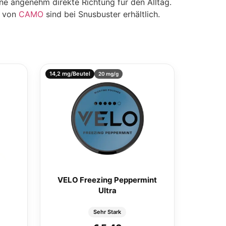
e angenehm direkte Richtung für den Alltag.
n von
CAMO
sind bei Snusbuster erhältlich.
14,2 mg/Beutel
20 mg/g
VELO Freezing Peppermint
Ultra
Sehr Stark