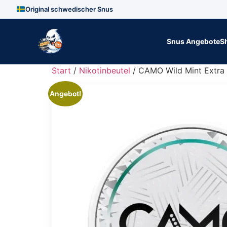
Original schwedischer Snus
Zum Inhalt springen
Snus Angebote
S
Start
/
Nikotinbeutel
/ CAMO Wild Mint Extra
Angebot!