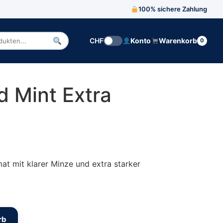
100% sichere Zahlung
CHF
Konto
Warenkorb
0
n
 Mint Extra
s war: € 4.20
s ist: € 3.81.
at mit klarer Minze und extra starker
rong Menge
rb