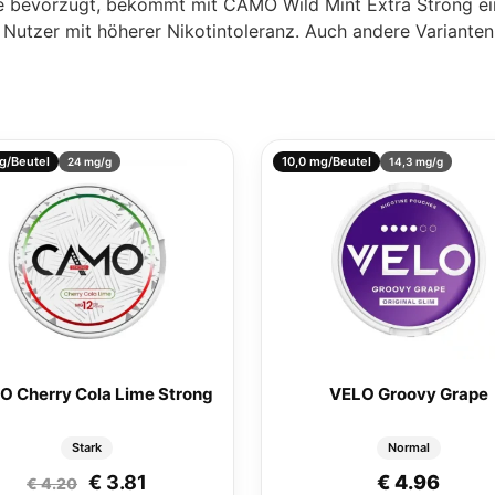
ße bevorzugt, bekommt mit CAMO Wild Mint Extra Strong ein
ne Nutzer mit höherer Nikotintoleranz. Auch andere Variante
g/Beutel
10,0 mg/Beutel
24 mg/g
14,3 mg/g
 Cherry Cola Lime Strong
VELO Groovy Grape
Stark
Normal
r: € 4.20
: € 3.81.
Ursprünglicher Preis war: € 4.20
Aktueller Preis ist: € 3.81.
€
3.81
€
4.96
€
4.20