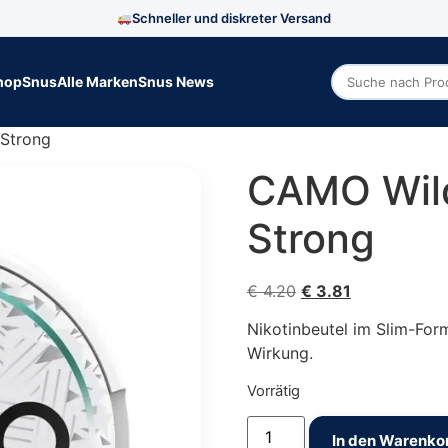
Schneller und diskreter Versand
hop
Snus
Alle Marken
Snus News
Zoek producte
 Strong
CAMO Wild
Strong
Ursprünglicher Prei
Aktueller Prei
€
4.20
€
3.81
Nikotinbeutel im Slim-Form
Wirkung.
Vorrätig
CAMO Wild Mint Extra St
In den Warenko