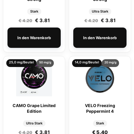
Stark
Ultra Stark
Ursprünglicher Preis war: € 4.20
Aktueller Preis ist: € 3.81.
Ursprüngliche
Aktuelle
€
3.81
€
3.81
€
4.20
€
4.20
In den Warenkorb
In den Warenkorb
25,0 mg/Beutel
14,0 mg/Beutel
50 mg/g
20 mg/g
CAMO Grape Limited
VELO Freezing
Edition
Peppermint 4
Ultra Stark
Stark
Ursprünglicher Preis war: € 4.20
Aktueller Preis ist: € 3.81.
€
3.81
€
5.40
€
4.20