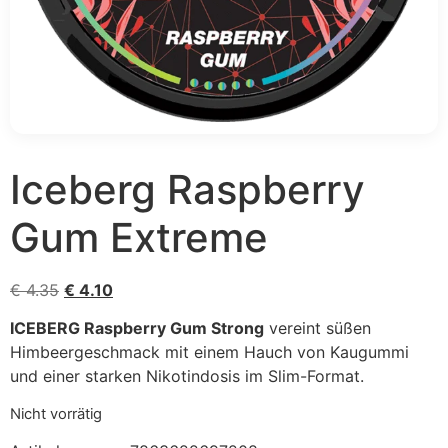
Iceberg Raspberry
Gum Extreme
Ursprünglicher Preis war: € 4.35
Aktueller Preis ist: € 4.10.
€
4.35
€
4.10
ICEBERG Raspberry Gum Strong
vereint süßen
Himbeergeschmack mit einem Hauch von Kaugummi
und einer starken Nikotindosis im Slim-Format.
Nicht vorrätig