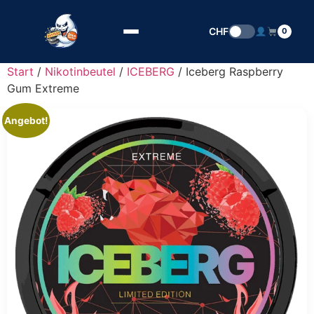
Zum Inhalt springen
CHF
0
Start
/
Nikotinbeutel
/
ICEBERG
/ Iceberg Raspberry
Gum Extreme
Angebot!