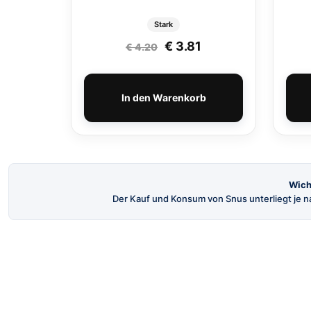
Stark
Ursprünglicher Preis wa
Aktueller Preis ist
€
3.81
€
4.20
In den Warenkorb
Wich
Der Kauf und Konsum von Snus unterliegt je na
SnusBuster
Dein Shop für hochwertigen schwedischen