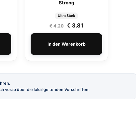
Strong
Ultra Stark
Ursprünglicher Preis war:
Aktueller Preis ist: €
€
3.81
€
4.20
In den Warenkorb
ahren.
h vorab über die lokal geltenden Vorschriften.
INFORMATION
AGB