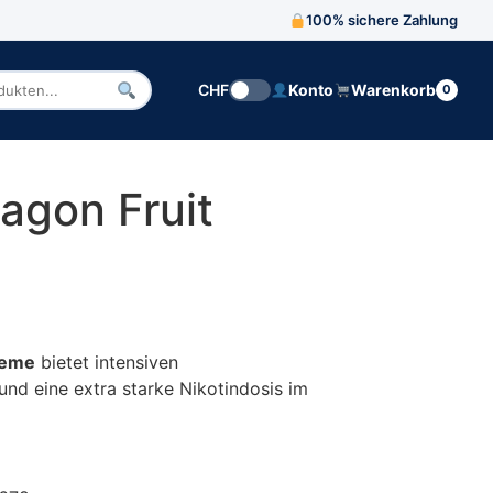
100% sichere Zahlung
CHF
Konto
Warenkorb
0
n
agon Fruit
s war: € 4.36
s ist: € 4.10.
reme
bietet intensiven
d eine extra starke Nikotindosis im