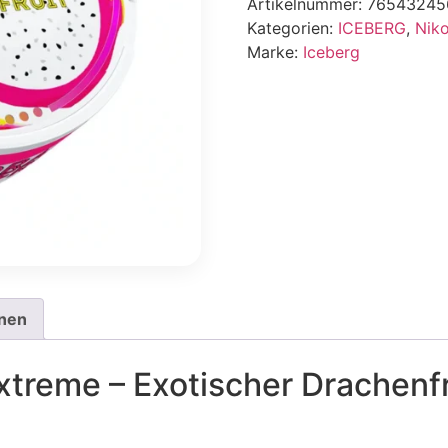
Artikelnummer:
76543245
Kategorien:
ICEBERG
,
Niko
Marke:
Iceberg
onen
Extreme – Exotischer Drachen