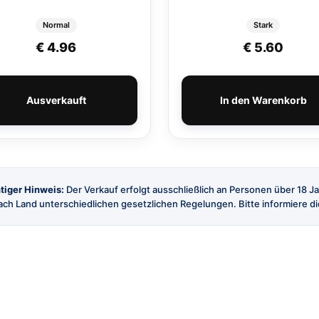
Normal
Stark
r: € 4.20
: € 3.81.
€
4.96
€
5.60
Ausverkauft
In den Warenkorb
tiger Hinweis:
Der Verkauf erfolgt ausschließlich an Personen über 18 J
ch Land unterschiedlichen gesetzlichen Regelungen. Bitte informiere dic
SHOP
SERVICE
Alle Produkte
Versand