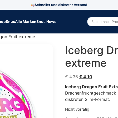
Schneller und diskreter Versand
hop
Snus
Alle Marken
Snus News
Zoek producte
gon Fruit extreme
Iceberg Dr
extreme
Ursprünglicher Prei
Aktueller Prei
€
4.36
€
4.10
Iceberg Dragon Fruit Ext
Drachenfruchtgeschmack un
diskreten Slim-Format.
Nicht vorrätig