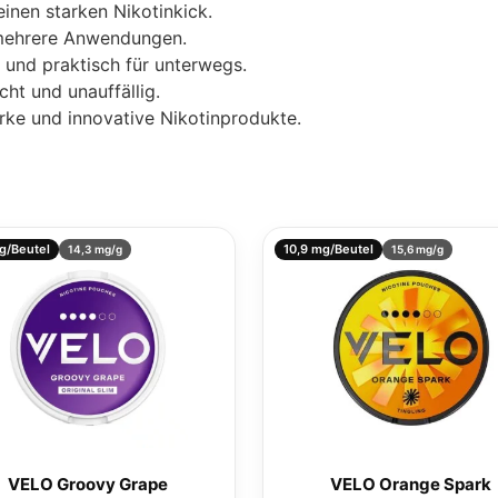
 einen starken Nikotinkick.
 mehrere Anwendungen.
 und praktisch für unterwegs.
icht und unauffällig.
rke und innovative Nikotinprodukte.
g/Beutel
10,9 mg/Beutel
14,3 mg/g
15,6 mg/g
VELO Groovy Grape
VELO Orange Spark