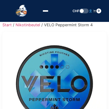
Zum Inhalt springen
CHF
0
Start
/
Nikotinbeutel
/ VELO Peppermint Storm 4