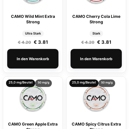
CAMO Wild Mint Extra
CAMO Cherry Cola Lime
Strong
Strong
Ultra Stark
Stark
Ursprünglicher Preis war: € 4.20
Aktueller Preis ist: € 3.81.
Ursprüngliche
Aktuelle
€
3.81
€
3.81
€
4.20
€
4.20
In den Warenkorb
In den Warenkorb
25,0 mg/Beutel
25,0 mg/Beutel
50 mg/g
50 mg/g
CAMO Green Apple Extra
CAMO Spicy Citrus Extra