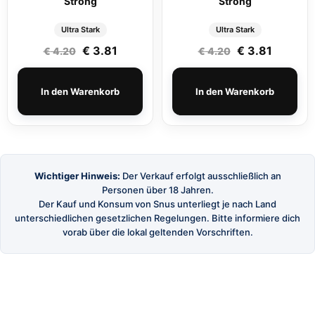
Strong
Strong
Ultra Stark
Ultra Stark
Ursprünglicher Preis war: € 4.20
Aktueller Preis ist: € 3.81.
Ursprüngliche
Aktuelle
€
3.81
€
3.81
€
4.20
€
4.20
In den Warenkorb
In den Warenkorb
Wichtiger Hinweis:
Der Verkauf erfolgt ausschließlich an
Personen über 18 Jahren.
Der Kauf und Konsum von Snus unterliegt je nach Land
unterschiedlichen gesetzlichen Regelungen. Bitte informiere dich
vorab über die lokal geltenden Vorschriften.
SnusBuster