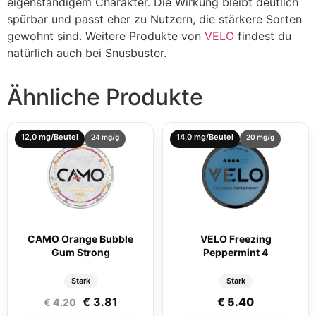
eigenständigem Charakter. Die Wirkung bleibt deutlich
spürbar und passt eher zu Nutzern, die stärkere Sorten
gewohnt sind. Weitere Produkte von
VELO
findest du
natürlich auch bei Snusbuster.
Ähnliche Produkte
12,0 mg/Beutel
14,0 mg/Beutel
24 mg/g
20 mg/g
CAMO Orange Bubble
VELO Freezing
Gum Strong
Peppermint 4
Stark
Stark
Ursprünglicher Preis war: € 4.20
Aktueller Preis ist: € 3.81.
€
3.81
€
5.40
€
4.20