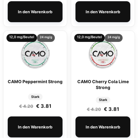
In den Warenkorb
In den Warenkorb
12,0 mg/Beutel
12,0 mg/Beutel
24 mg/g
24 mg/g
CAMO Peppermint Strong
CAMO Cherry Cola Lime
Strong
Stark
Stark
Ursprünglicher Preis war: € 4.20
Aktueller Preis ist: € 3.81.
€
3.81
€
4.20
Ursprüngliche
Aktuelle
€
3.81
€
4.20
In den Warenkorb
In den Warenkorb