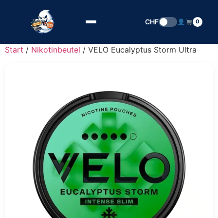
Zum Inhalt springen
CHF
0
Start
/
Nikotinbeutel
/ VELO Eucalyptus Storm Ultra