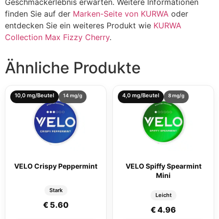
Geschmäckerlebnis erwarten. Weitere Informationen
finden Sie auf der
Marken-Seite von KURWA
oder
entdecken Sie ein weiteres Produkt wie
KURWA
Collection Max Fizzy Cherry
.
Ähnliche Produkte
10,0 mg/Beutel
4,0 mg/Beutel
14 mg/g
8 mg/g
VELO Crispy Peppermint
VELO Spiffy Spearmint
Mini
Stark
Leicht
€
5.60
€
4.96