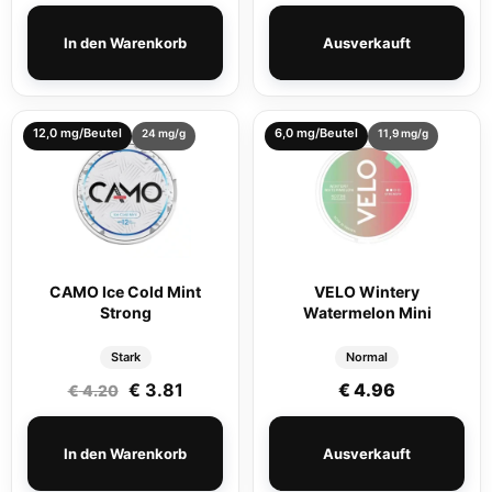
In den Warenkorb
Ausverkauft
12,0 mg/Beutel
6,0 mg/Beutel
24 mg/g
11,9 mg/g
CAMO Ice Cold Mint
VELO Wintery
Strong
Watermelon Mini
Stark
Normal
Ursprünglicher Preis war: € 4.20
Aktueller Preis ist: € 3.81.
€
3.81
€
4.96
€
4.20
In den Warenkorb
Ausverkauft