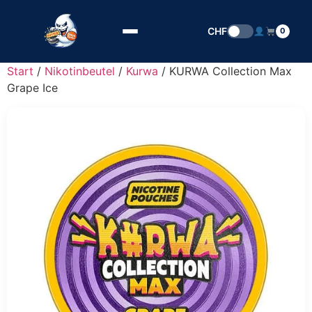
Zum Inhalt springen
CHF
0
Start
/
Nikotinbeutel
/
Kurwa
/ KURWA Collection Max
Grape Ice