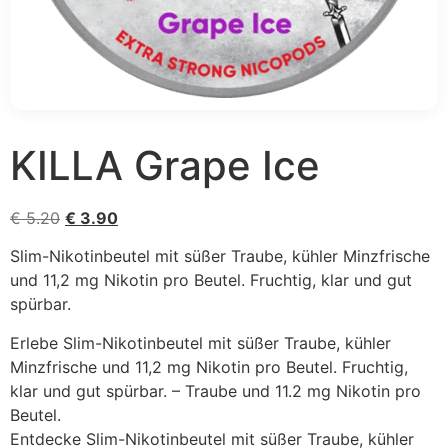
KILLA Grape Ice
Ursprünglicher Preis war: € 5.20
Aktueller Preis ist: € 3.90.
€
5.20
€
3.90
Slim-Nikotinbeutel mit süßer Traube, kühler Minzfrische
und 11,2 mg Nikotin pro Beutel. Fruchtig, klar und gut
spürbar.
Erlebe Slim-Nikotinbeutel mit süßer Traube, kühler
Minzfrische und 11,2 mg Nikotin pro Beutel. Fruchtig,
klar und gut spürbar. – Traube und 11.2 mg Nikotin pro
Beutel.
Entdecke Slim-Nikotinbeutel mit süßer Traube, kühler