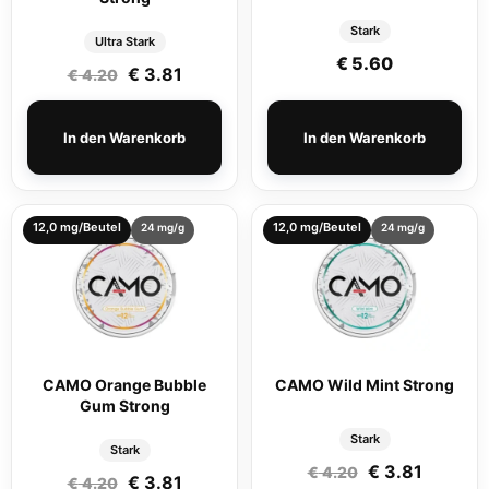
Stark
Ultra Stark
€
5.60
Ursprünglicher Preis war: € 4.20
Aktueller Preis ist: € 3.81.
€
3.81
€
4.20
In den Warenkorb
In den Warenkorb
12,0 mg/Beutel
12,0 mg/Beutel
24 mg/g
24 mg/g
CAMO Orange Bubble
CAMO Wild Mint Strong
Gum Strong
Stark
Stark
Ursprüngliche
Aktuelle
€
3.81
€
4.20
Ursprünglicher Preis war: € 4.20
Aktueller Preis ist: € 3.81.
€
3.81
€
4.20