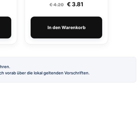
Ursprünglicher Preis war:
Aktueller Preis ist: €
€
3.81
€
4.20
In den Warenkorb
ahren.
h vorab über die lokal geltenden Vorschriften.
INFORMATION
AGB
Datenschutz
Impressum