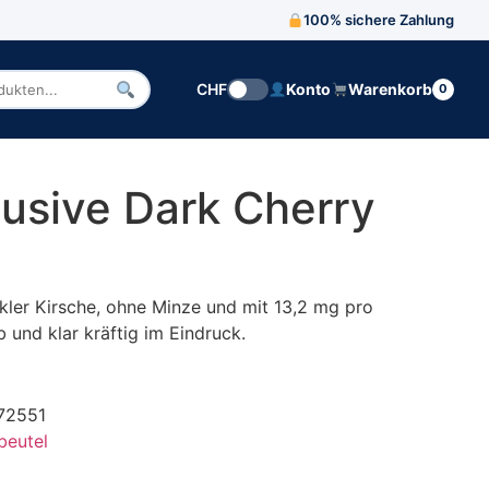
100% sichere Zahlung
CHF
Konto
Warenkorb
0
n
lusive Dark Cherry
nkler Kirsche, ohne Minze und mit 13,2 mg pro
rb und klar kräftig im Eindruck.
72551
beutel