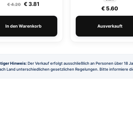
Ursprünglicher Preis war: € 4.20
Aktueller Preis ist: € 3.81.
€
3.81
€
4.20
€
5.60
In den Warenkorb
Ausverkauft
tiger Hinweis:
Der Verkauf erfolgt ausschließlich an Personen über 18 J
ch Land unterschiedlichen gesetzlichen Regelungen. Bitte informiere dic
SHOP
SERVICE
Alle Produkte
Versand
Marken
Kontakt
Angebote
FAQ