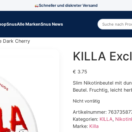
Schneller und diskreter Versand
hop
Snus
Alle Marken
Snus News
Zoek producte
e Dark Cherry
KILLA Exc
€
3.75
Slim Nikotinbeutel mit du
Beutel. Fruchtig, leicht he
Nicht vorrätig
Artikelnummer:
76373587
Kategorien:
KILLA
,
Nikotin
Marke:
Killa