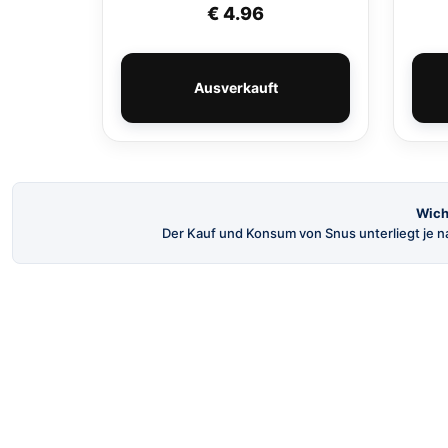
€
4.96
Ausverkauft
Wich
Der Kauf und Konsum von Snus unterliegt je na
SnusBuster
Dein Shop für hochwertigen schwedischen
Snus und Nikotinbeutel.