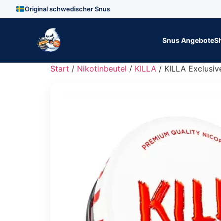
Original schwedischer Snus
Zum Inhalt springen
Snus Angebote
S
Start
/
Nikotinbeutel
/
KILLA
/ KILLA Exclusiv