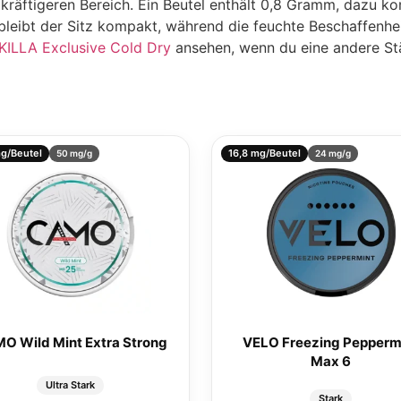
im kräftigeren Bereich. Ein Beutel enthält 0,8 Gramm, daz
t bleibt der Sitz kompakt, während die feuchte Beschaffenh
KILLA Exclusive Cold Dry
ansehen, wenn du eine andere Stä
g/Beutel
16,8 mg/Beutel
50 mg/g
24 mg/g
O Wild Mint Extra Strong
VELO Freezing Pepperm
Max 6
Ultra Stark
Stark