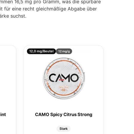
u kommen 16,5 mg pro Gramm, was die spürbare
eit für eine recht gleichmäßige Abgabe über
rke suchst.
12,0 mg/Beutel
12 mg/g
int
CAMO Spicy Citrus Strong
Stark