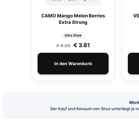
CAMO Mango Melon Berries
VE
Extra Strong
Ultra Stark
Ursprünglicher Preis wa
Aktueller Preis ist
€
3.81
€
4.20
In den Warenkorb
Wich
Der Kauf und Konsum von Snus unterliegt je na