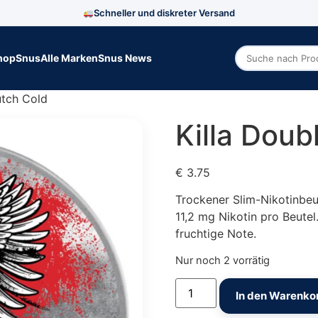
Schneller und diskreter Versand
hop
Snus
Alle Marken
Snus News
Zoek producte
utch Cold
Killa Doub
€
3.75
Trockener Slim-Nikotinbeu
11,2 mg Nikotin pro Beute
fruchtige Note.
Nur noch 2 vorrätig
Killa Double Dutch Cold 
In den Warenko