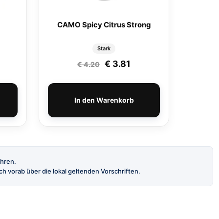
CAMO Spicy Citrus Strong
Stark
Ursprünglicher Preis war:
Aktueller Preis ist: €
€
3.81
€
4.20
In den Warenkorb
ahren.
h vorab über die lokal geltenden Vorschriften.