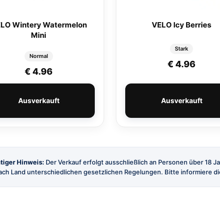
LO Wintery Watermelon
VELO Icy Berries
Mini
Stark
Normal
€
4.96
r: € 4.20
: € 3.81.
€
4.96
Ausverkauft
Ausverkauft
tiger Hinweis:
Der Verkauf erfolgt ausschließlich an Personen über 18 J
ch Land unterschiedlichen gesetzlichen Regelungen. Bitte informiere dic