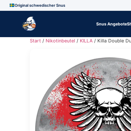
Original schwedischer Snus
Zum Inhalt springen
Snus Angebote
S
Start
/
Nikotinbeutel
/
KILLA
/ Killa Double D