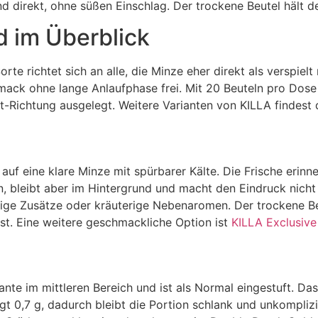
nd direkt, ohne süßen Einschlag. Der trockene Beutel hält 
d im Überblick
te richtet sich an alle, die Minze eher direkt als verspiel
ck ohne lange Anlaufphase frei. Mit 20 Beuteln pro Dose u
nt-Richtung ausgelegt. Weitere Varianten von KILLA findest 
auf eine klare Minze mit spürbarer Kälte. Die Frische erin
en, bleibt aber im Hintergrund und macht den Eindruck nich
chtige Zusätze oder kräuterige Nebenaromen. Der trockene 
sst. Eine weitere geschmackliche Option ist
KILLA Exclusive
iante im mittleren Bereich und ist als Normal eingestuft. Das
gt 0,7 g, dadurch bleibt die Portion schlank und unkomplizi