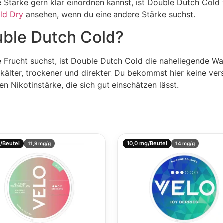
e Stärke gern klar einordnen kannst, ist Double Dutch Cold 
ld Dry
ansehen, wenn du eine andere Stärke suchst.
uble Dutch Cold?
 Frucht suchst, ist Double Dutch Cold die naheliegende Wa
älter, trockener und direkter. Du bekommst hier keine ver
n Nikotinstärke, die sich gut einschätzen lässt.
/Beutel
10,0 mg/Beutel
11,9 mg/g
14 mg/g