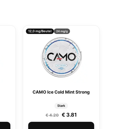
12,0 mg/Beutel
24 mg/g
CAMO Ice Cold Mint Strong
Stark
Ursprünglicher Preis war:
Aktueller Preis ist: €
€
3.81
€
4.20