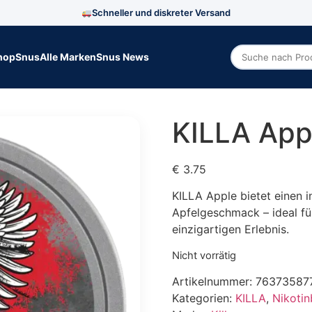
Schneller und diskreter Versand
hop
Snus
Alle Marken
Snus News
Zoek producte
KILLA App
€
3.75
KILLA Apple bietet einen i
Apfelgeschmack – ideal fü
einzigartigen Erlebnis.
Nicht vorrätig
Artikelnummer:
76373587
Kategorien:
KILLA
,
Nikotin