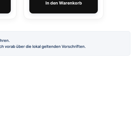
In den Warenkorb
ahren.
h vorab über die lokal geltenden Vorschriften.
INFORMATION
AGB
Datenschutz
Impressum
Verkauf nur an Erwachsene 18+