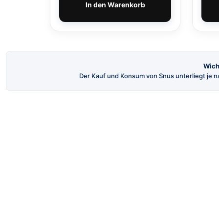
In den Warenkorb
Wich
Der Kauf und Konsum von Snus unterliegt je na
SnusBuster
Dein Shop für hochwertigen schwedischen
Snus und Nikotinbeutel.
© 2026 SnusBuster