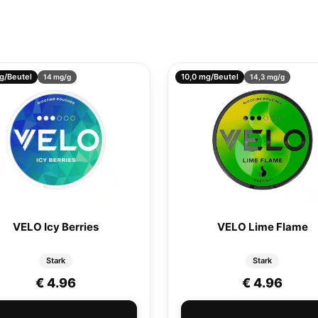
g/Beutel
10,0 mg/Beutel
14 mg/g
14,3 mg/g
VELO Icy Berries
VELO Lime Flame
Stark
Stark
r: € 4.20
: € 3.81.
€
4.96
€
4.96