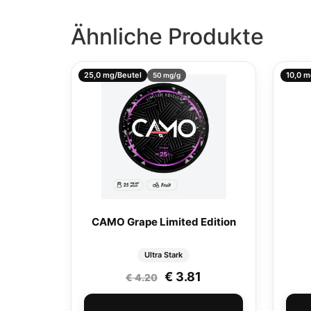
Ähnliche Produkte
25,0 mg/Beutel
10,0 m
50 mg/g
CAMO Grape Limited Edition
Ultra Stark
Ursprünglicher Preis wa
Aktueller Preis ist
€
3.81
€
4.20