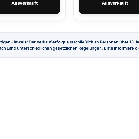
Ausverkauft
Ausverkauft
tiger Hinweis:
Der Verkauf erfolgt ausschließlich an Personen über 18 J
ch Land unterschiedlichen gesetzlichen Regelungen. Bitte informiere dic
SHOP
SERVICE
Alle Produkte
Versand
Marken
Kontakt
Angebote
FAQ